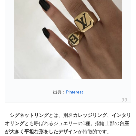
出典：
Pinterest
シグネットリング
とは、別名
カレッジリング
、
インタリ
オリング
とも呼ばれるジュエリーの1種。指輪上部の
台座
が大きく平坦な形をしたデザイン
が特徴的です。