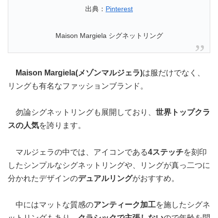
出典：
Pinterest
Maison Margiela シグネットリング
Maison Margiela(メゾンマルジェラ)
は服だけでなく、
リングも有名なファッションブランド。
勿論シグネットリングも展開しており、
世界トップクラ
スの人気
を誇ります。
マルジェラの中では、アイコンである
4ステッチ
を刻印
したシンプルなシグネットリングや、リングが真っ二つに
分かれたデザインの
デュアルリング
がおすすめ。
中にはマットな質感の
アンティーク加工
を施したシグネ
ットリングもあり、
クラシックで主張しない
ので年齢を問