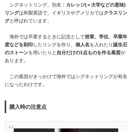
シグネットリング、別名：
カレッジ(＝大学などの意味)
リング
は和製英語で、イギリスやアメリカでは
クラスリン
グ
と呼ばれています。
海外では卒業するときに記念として
校章、学位、卒業年
度などを刻印
したリングを作り、
個人名
を入れたり
誕生石
のストーン
を用いたりと
自分だけの1点ものを作る風習
が
あります。
この風習がきっかけで海外ではシグネットリングが有名
になったわけです。
購入時の注意点