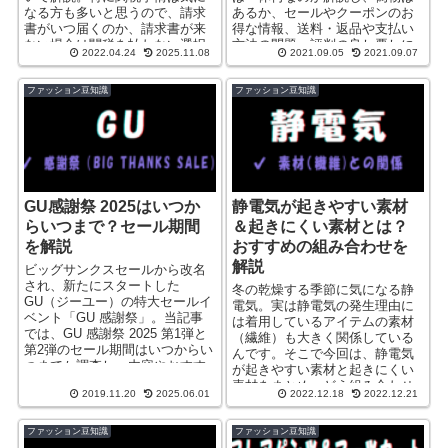
なる方も多いと思うので、請求
あるか、セールやクーポンのお
書がいつ届くのか、請求書が来
得な情報、送料・返品や支払い
ない場合は関税を払わない選択
方法の問題、評判の良し悪しに
2022.04.24
2025.11.08
2021.09.05
2021.09.07
をとっていいのか解説していき
ついても触れていきます。
ます。
ファッション豆知識
ファッション豆知識
GU感謝祭 2025はいつか
静電気が起きやすい素材
らいつまで？セール期間
＆起きにくい素材とは？
を解説
おすすめの組み合わせを
解説
ビッグサンクスセールから改名
され、新たにスタートした
冬の乾燥する季節に気になる静
GU（ジーユー）の特大セールイ
電気。実は静電気の発生理由に
ベント「GU 感謝祭」。当記事
は着用しているアイテムの素材
では、GU 感謝祭 2025 第1弾と
（繊維）も大きく関係している
第2弾のセール期間はいつからい
んです。そこで今回は、静電気
つまでか調査し、内容やおすす
が起きやすい素材と起きにくい
めの狙い目アイテムについても
素材をまとめ、どう組み合わせ
2019.11.20
2025.06.01
2022.12.18
2022.12.21
解説していきます。
れば静電気が発生しにくいかポ
イントを解説していきます。
ファッション豆知識
ファッション豆知識