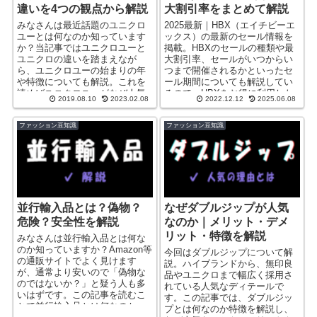
違いを4つの観点から解説
大割引率をまとめて解説
みなさんは最近話題のユニクロ
2025最新｜HBX（エイチビーエ
ユーとは何なのか知っています
ックス）の最新のセール情報を
か？当記事ではユニクロユーと
掲載。HBXのセールの種類や最
ユニクロの違いを踏まえなが
大割引率、セールがいつからい
ら、ユニクロユーの始まりの年
つまで開催されるかといったセ
や特徴についても解説。これを
ール期間についても解説してい
読めばユニクロユーがなぜ人気
るので、HBXをお得に利用した
2019.08.10
2023.02.08
2022.12.12
2025.06.08
なのか分かるはずです。
い方はぜひご覧ください。
ファッション豆知識
ファッション豆知識
並行輸入品とは？偽物？
なぜダブルジップが人気
危険？安全性を解説
なのか｜メリット・デメ
リット・特徴を解説
みなさんは並行輸入品とは何な
のか知っていますか？Amazon等
今回はダブルジップについて解
の通販サイトでよく見けます
説。ハイブランドから、無印良
が、通常より安いので「偽物な
品やユニクロまで幅広く採用さ
のではないか？」と疑う人も多
れている人気なディテールで
いはずです。この記事を読むこ
す。この記事では、ダブルジッ
とで並行輸入品とは何なのか、
プとは何なのか特徴を解説し、