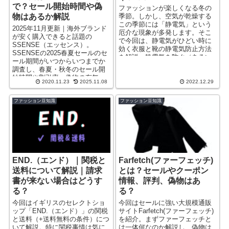
で？セール開始時間や偽
ファッションが楽しくなる冬の
物はあるか解説
季節。しかし、空気が乾燥する
この季節には「静電気」という
2025年11月更新｜海外ブランド
厄介な現象が多発します。そこ
が安く購入できると話題の
で今回は、静電気がひどい時に
SSENSE（エッセンス）。
効く衣服と靴の静電気防止方法
SSENSEの2025春夏セールのセ
を解説。静電気を防ぐ（あるい
ール期間がいつからいつまでか
は予防する）にはどのように対
調査し、春夏・秋冬のセール開
策すればいいかポイントを解説
始時間や割引率、偽物の有無、
します。
2020.11.23
2025.11.08
2022.12.29
マルジェラ等の人気ブランドが
なぜ安いかも解説。
ファッション豆知識
ファッション豆知識
END.（エンド）｜関税と
Farfetch(ファーフェッチ)
送料について解説｜請求
とは？セールやクーポン
書が来ない場合はどうす
情報、評判、偽物はあ
る？
る？
今回はイギリスのセレクトショ
今回はセールに強い大規模通販
ップ「END.（エンド）」の関税
サイトFarfetch(ファーフェッチ)
と送料（+送料無料の条件）につ
を紹介。まずファーフェッチと
いて解説。特に関税事情は気に
は一体何なのか解説し、偽物は