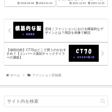
並行輸入品に偽物があるか無い
なぜ人気なのかや、メリットや
2019.06.09
2023.01.01
2021.12.01
2022.12.25
か安全性について理解できま
デメリット、シングルジップと
す。
の違いについてまとめていきま
す。
意味｜ファッションにおける構築的なデ
ザインとは？用語を画像で解説
【値段比較】CT70はどこで買うのがおす
すめ？【コンバース復刻チャックテイラ
ーの通販】
ホーム
ファッション豆知識