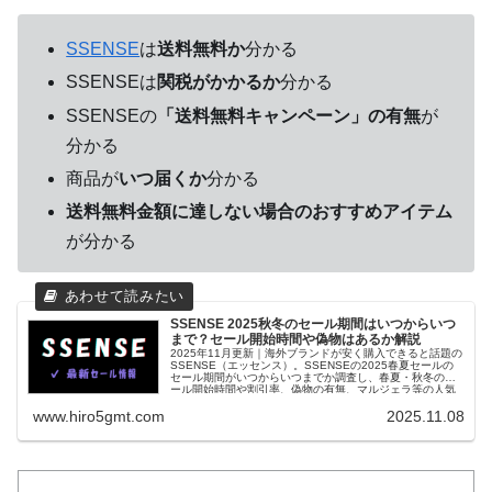
SSENSE
は
送料無料か
分かる
SSENSEは
関税がかかるか
分かる
SSENSEの
「送料無料キャンペーン」の有無
が
分かる
商品が
いつ届くか
分かる
送料無料金額に達しない場合のおすすめアイテム
が分かる
SSENSE 2025秋冬のセール期間はいつからいつ
まで？セール開始時間や偽物はあるか解説
2025年11月更新｜海外ブランドが安く購入できると話題の
SSENSE（エッセンス）。SSENSEの2025春夏セールの
セール期間がいつからいつまでか調査し、春夏・秋冬のセ
ール開始時間や割引率、偽物の有無、マルジェラ等の人気
ブランドがなぜ安いかも解説。
www.hiro5gmt.com
2025.11.08