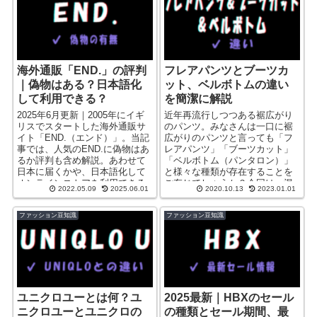
海外通販「END.」の評判
フレアパンツとブーツカ
｜偽物はある？日本語化
ット、ベルボトムの違い
して利用できる？
を簡潔に解説
2025年6月更新｜2005年にイギ
近年再流行しつつある裾広がり
リスでスタートした海外通販サ
のパンツ。みなさんは一口に裾
イト「END.（エンド）」。当記
広がりのパンツと言っても「フ
事では、人気のEND.に偽物はあ
レアパンツ」「ブーツカット」
るか評判も含め解説。あわせて
「ベルボトム（パンタロン）」
日本に届くかや、日本語化して
と様々な種類が存在することを
オンラインストアを利用できる
ご存じでしょうか？今回は、混
2022.05.09
2025.06.01
2020.10.13
2023.01.01
かについても解説していきま
同しやすい3つのパンツの意味を
す。
解説し、各々の違いをまとめま
す。
ファッション豆知識
ファッション豆知識
ユニクロユーとは何？ユ
2025最新｜HBXのセール
ニクロユーとユニクロの
の種類とセール期間、最