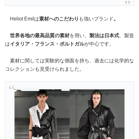
Heliot Emilは
素材へのこだわり
も強いブランド
。
世界各地の最高品質の素材
を用い、
製法は日本式
、製造
は
イタリア・フランス・ポルトガル
が中心です。
素材に関しては実験的な側面を持ち、過去には化学的な
コレクションも見受けられました。