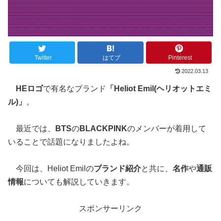
Twitter
はてブ
Pinterest
2022.03.13
HEロゴ
で有名なブランド
「Heliot Emil(ヘリオットエミ
ル)」
。
最近では、
BTS
の
BLACKPINK
のメンバーが着用して
いることで話題になりましたよね。
今回は、Heliot Emilの
ブランド紹介
と共に、
名作
や
通販
情報
についても解説していきます。
スポンサーリンク