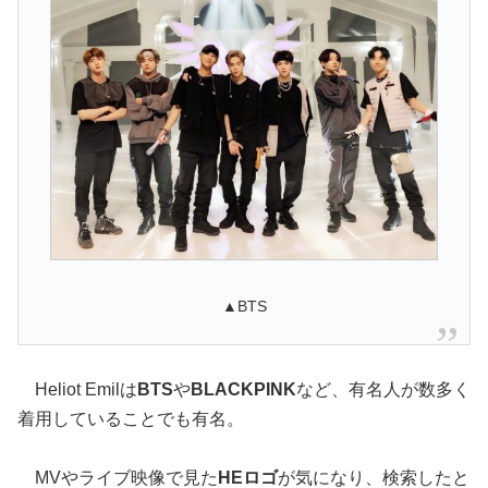
▲BTS
Heliot Emilは
BTS
や
BLACKPINK
など、有名人が数多く
着用していることでも有名。
MVやライブ映像で見た
HEロゴ
が気になり、検索したと