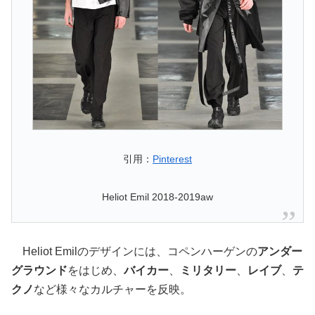
引用：
Pinterest
Heliot Emil 2018-2019aw
Heliot Emilのデザインには、コペンハーゲンの
アンダー
グラウンド
をはじめ、
バイカー
、
ミリタリー
、
レイブ
、
テ
クノ
など様々なカルチャーを反映。