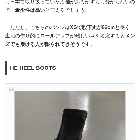
も日本で取り扱っていた店舗があるかすらも分からないの
で、
希少性は高い
と言えるでしょう。
ただし、こちらのパンツは
XSで股下丈が82cmと長く
、
生地の作り的にロールアップが難しい点を考慮すると
メン
ズでも履ける人が限られてきそう
です。
HE HEEL BOOTS