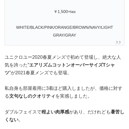
￥1,500+tax
WHITE/BLACK/PINK/ORANGE/BROWN/NAVY/LIGHT
GRAY/GRAY
ユニクロユー2020春夏メンズで初めて登場し、絶大な人
気を誇った”
エアリズムコットンオーバーサイズTシャ
ツ
”が2021春夏メンズでも登場。
私自身も部屋着用に3着ほど購入しましたが、価格に対す
る
文句なしのクオリティ
を実感しました。
ダブルフェイスで
程よい肉厚感
があり、だけれども
暑苦し
くない
。